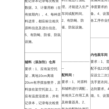
料才能进行预处
应隔离使用
配记录本记录每次检查
理。才能进入生产
净度要求的
数据。3、计量用称（在
车间或配料间。
备。4、设
有效期内）。4、每种原
2、有防蝇、防
各工序作业
料进库，都应标注相关
雀、防鼠设施。
原料信息及进出信息。
5、有防蝇、防雀、防鼠
设施。
内包装车间
-----------------------
要求：1、
辅料（添加剂）仓库
--
配不低120
要求：1、应有架空托
配料间：
应设立二次
架，离地10cm离墙
要求：1、对原料
洗手更衣间
20cm有序摆放整齐，原
和辅料进行调配，
达到要求。
料放在架空托架上。2、
有相关工作用工具
墙。5、设
应有温度湿度表，并有
及称量器具。2、
记录本，记录每次检查