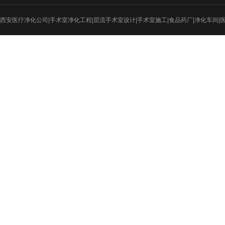
实验室
食品医药
西安医疗净化公司|手术室净化工程|层流手术室设计|手术室施工|食品药厂|净化车间|
射线防护