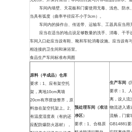
车间内墙壁、天花板和门窗使用无毒、浅色、防水、
当具有弧度（曲率半径应不小于3cm）。
车间内的操作台、传送带、运输车、工器具应当用无
应当在适当的地点设足够数量的洗手、消毒、干手设
车间入口处应当设有鞋、靴和车轮消毒设施。应当设有
相连接的卫生间和淋浴室。
食品生产车间标准布局图
原料（半成品）仓库
生产车间（
要求：1、应有架空托
要求：1、
架，离地10cm离墙
离，设人流
20cm有序摆放整齐，原
预处理车间（准洁
物流进入通
料放在架空托架上。2、
净区
）
流畅，门窗
有温度湿度表（有的还
要求：1、合格原
GB1488
应配防爆防火器材），