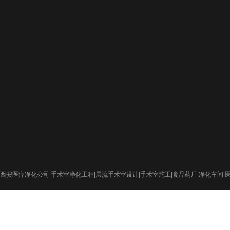
新闻动态
工程案例
设计图纸
行业新闻
医疗净化
招标新闻
电子厂房
实验室
食品医药
西安医疗净化公司|手术室净化工程|层流手术室设计|手术室施工|食品药厂|净化车间|
射线防护