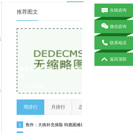
在线咨询
推荐图文
微信咨询
东
联系电话
返回顶部
国家卫健委等部门：纠正医药购销领
复旦大学附
域
诊
行业新闻
行业新闻
济
周排行
月排行
总排行
1
焦作：大病补充保险 特惠困难群