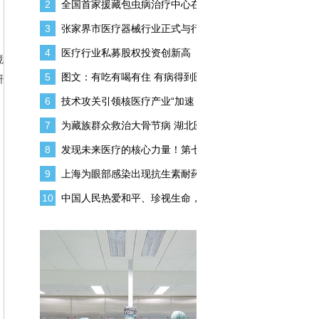
2
全国首家援藏包虫病治疗中心在
3
张家界市医疗器械行业正式与行
4
医疗行业私募股权投资创新高
境
5
图文：有吃有喝有住 有病得到医
研
。
6
技术攻关引领核医疗产业“加速
7
为藏族群众救治大骨节病 湖北医
8
发现未来医疗的核心力量！第七
9
上海为眼部感染出现抗生素耐药
10
中国人民热爱和平、珍视生命，