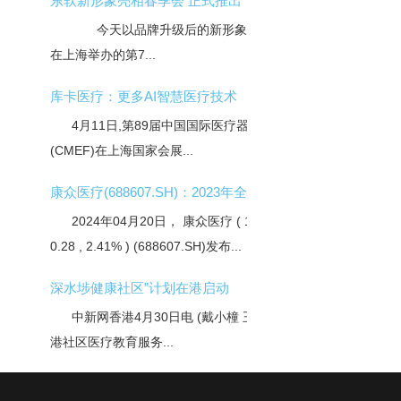
东软新形象亮相春季会 正式推出
今天以品牌升级后的新形象首次亮相
在上海举办的第7...
库卡医疗：更多AI智慧医疗技术
4月11日,第89届中国国际医疗器械博览会
(CMEF)在上海国家会展...
康众医疗(688607.SH)：2023年全年实
2024年04月20日， 康众医疗 ( 11.910 ,
0.28 , 2.41% ) (688607.SH)发布...
深水埗健康社区”计划在港启动
中新网香港4月30日电 (戴小橦 王梁屹)香
港社区医疗教育服务...