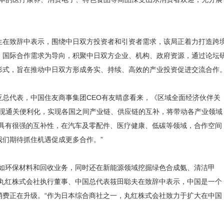
在致辞中表示，围绕中日双方投资者和引资者需求，该局正着力打造跨
、国际合作需求为导向，积聚中日双方企业、机构、政府资源，通过论坛
形式，旨在推动中日双方形成务实、持续、高效的产业投资促进交流合作
代表，中国住友商事集团CEO有友晴彦看来，《区域全面经济伙伴关
，实现通关便利化，实现各国之间产业链、供应链的互补，将带动各产业领域
面具有很强的互补性，在汽车及零配件、医疗健康、低碳等领域，合作空间
们期待抓住机遇促成更多合作。”
环保材料和回收业务，同时还在新能源领域挖掘绿色合成氨、清洁甲
的丸红株式会社执行董事、中国总代表筱田聪夫在致辞中表示，中国是一个
消费正在升级。“作为日本综合商社之一，丸红株式会社致力于扩大在中国