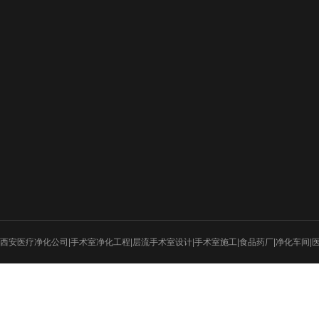
新闻动态
工程案例
设计图纸
行业新闻
医疗净化
招标新闻
电子厂房
实验室
食品医药
西安医疗净化公司|手术室净化工程|层流手术室设计|手术室施工|食品药厂|净化车间|
射线防护