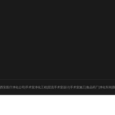
新闻动态
工程案例
设计图纸
行业新闻
医疗净化
招标新闻
电子厂房
实验室
食品医药
西安医疗净化公司|手术室净化工程|层流手术室设计|手术室施工|食品药厂|净化车间|
射线防护