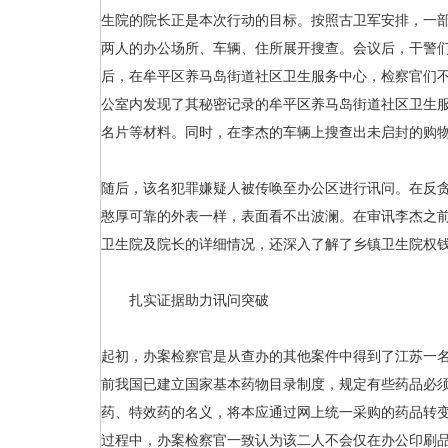
生院的院长正是本次行动的目标。按照古卫军安排，一
两人的办公场所、车辆、住所展开搜查。会议后，干警
后，在牟平区养马岛街道社区卫生服务中心，检察官们
公室内发现了其秘密记录的牟平区养马岛街道社区卫生
名片等材料。同时，在李杰的车辆上搜查出未启封的购
随后，该名犯罪嫌疑人被传唤至办公区进行讯问。在反
憨厚可靠的外表一样，表面看不出波澜。在审讯李杰之
卫生院及院长的详细情况，还深入了解了乡镇卫生院权
扎实证据助力讯问突破
起初，办案检察官是从查办的其他案件中得到了江苏一
前我国已建立国家基本药物目录制度，规定有些药品必
药、特效药的名义，将本应通过网上统一采购的药品转变
过程中，办案检察官一致认为该二人不会仅在办公印刷