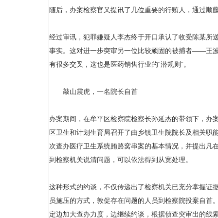
随后，办案检察官又提讯了几位重要的行贿人，通过顺
经过审讯，犯罪嫌疑人李杰终于开口承认了收受陈某所
事实。这对进一步突审另一位比较顽固的被捕者——王
有很多交叉，这也是医药销售行业的“潜规则”。
敲山震虎，一名院长自首
办案期间，在牟平区检察院检察长孙延杰的带领下，办
区卫生和计划生育局召开了由乡镇卫生院院长及相关职能
次查办医疗卫生系统贿赂窝串案的基本情况，并提出凡
到检察机关说清问题，可以依法得到从宽处理。
这种形式的约谈，不仅传递出了检察机关已充分掌握证
员施压的方式，敦促存在问题的人员到检察院投案自首
定边加大查办力度，边继续约谈，根据侦查突审出的线