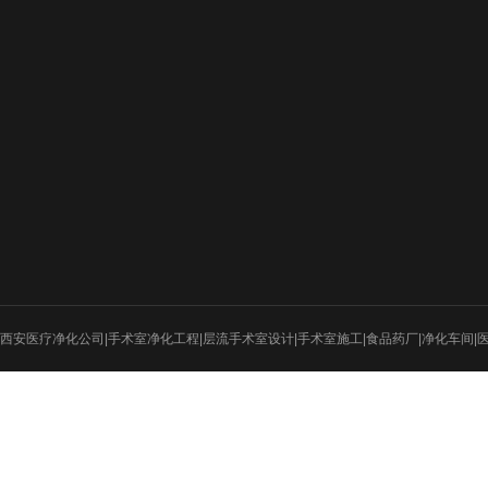
新闻动态
工程案例
设计图纸
行业新闻
医疗净化
招标新闻
电子厂房
实验室
食品医药
西安医疗净化公司|手术室净化工程|层流手术室设计|手术室施工|食品药厂|净化车间|
射线防护