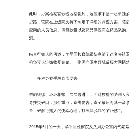
此时，办案检察官敏锐地察觉到，这应该不是一起单独
思路，该院在上级院支持下制定了详细的调查方案。随
应商的人员信息、供货数量以及药品供应商在药品采购
洞。
结合行贿人的供述，牟平区检察院很快查清了该名乡镇
构负责人涉嫌收受贿赂。一张医疗卫生领域反腐大网悄
多种办案手段直击要害
未雨绸缪、环环相扣、层层递进……面对狡猾的受贿人
寻找突破口，抓住重点，直击要害，直至最后将其一举
舍，破解行贿人的侥幸心理，打碎其脱罪的“白日梦”。
2015年6月的一天，牟平区检察院反贪局办公室内气