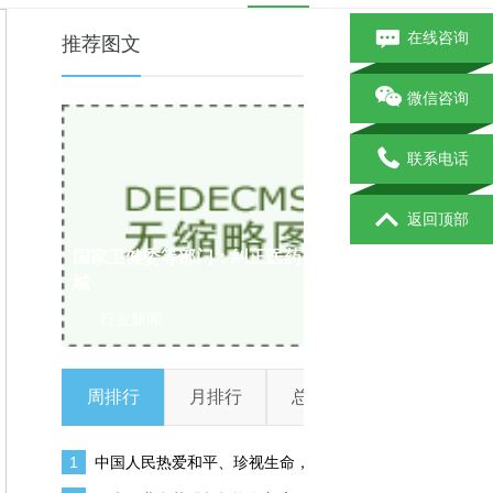
在线咨询
推荐图文
微信咨询
联系电话
月
返回顶部
低
国家卫健委等部门：纠正医药购销领
域
医疗行业私
行业新闻
行业新闻
周排行
月排行
总排行
1
中国人民热爱和平、珍视生命，