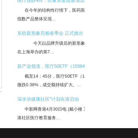
医疗连跌4周，巨量资金借道顶流
在今年的结构性行情下，医药医疗主题类
，
指数产品整体呈现...
东软新形象亮相春季会 正式推出
今天以品牌升级后的新形象首次亮相
在上海举办的第7...
新产业领涨，医疗50ETF（159847）
截至14：45分，医疗50ETF（159847）
微跌0.38%，成交额持续扩大。...
深水埗健康社区”计划在港启动
中新网香港4月30日电 (戴小橦 王梁屹)香
港社区医疗教育服务...