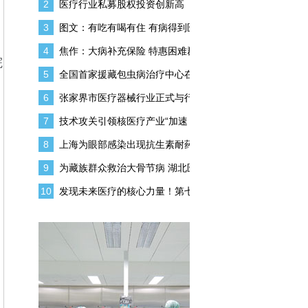
2
医疗行业私募股权投资创新高
3
图文：有吃有喝有住 有病得到医
4
焦作：大病补充保险 特惠困难群
院
5
全国首家援藏包虫病治疗中心在
6
张家界市医疗器械行业正式与行
刑
7
技术攻关引领核医疗产业“加速
8
上海为眼部感染出现抗生素耐药
9
为藏族群众救治大骨节病 湖北医
10
发现未来医疗的核心力量！第七