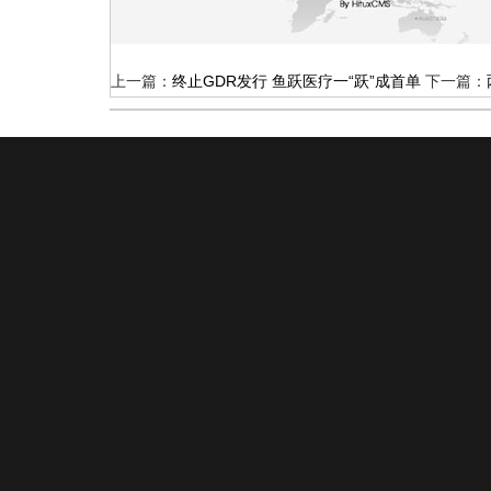
上一篇：
终止GDR发行 鱼跃医疗一“跃”成首单
下一篇：
新闻动态
工程案例
设计图纸
行业新闻
医疗净化
招标新闻
电子厂房