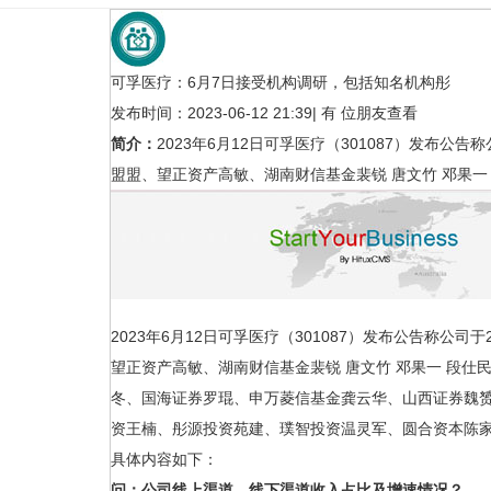
可孚医疗：6月7日接受机构调研，包括知名机构彤
发布时间：2023-06-12 21:39
|
有
位朋友查看
简介：
2023年6月12日可孚医疗（301087）发布公告
盟盟、望正资产高敏、湖南财信基金裴锐 唐文竹 邓果一
京津冀１３２家医疗机构２７项检查
14部门联合发文：纠
结
疗服
行业新闻
行业新闻
2023年6月12日可孚医疗（301087）发布公告称公司
望正资产高敏、湖南财信基金裴锐 唐文竹 邓果一 段仕
冬、国海证券罗琨、申万菱信基金龚云华、山西证券魏
资王楠、彤源投资苑建、璞智投资温灵军、圆合资本陈
具体内容如下：
问：公司线上渠道、线下渠道收入占比及增速情况？