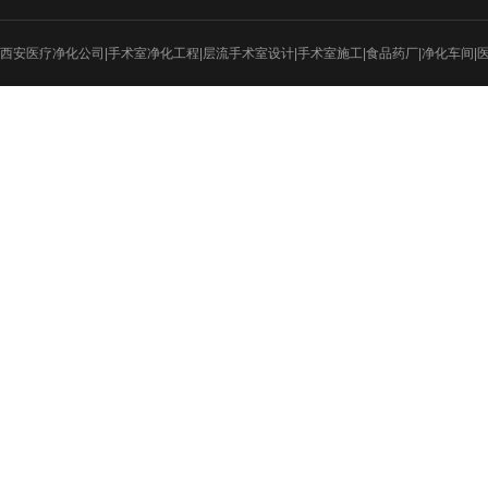
实验室
食品医药
西安医疗净化公司|手术室净化工程|层流手术室设计|手术室施工|食品药厂|净化车间|
射线防护