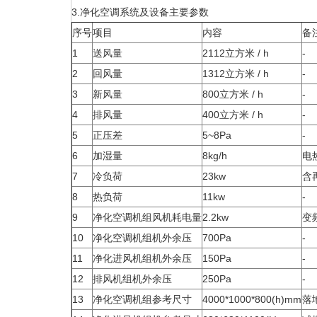
3.净化空调系统及设备主要参数
序号
项目
内容
备
1
送风量
2112立方米 / h
-
2
回风量
1312立方米 / h
-
3
新风量
800立方米 / h
-
4
排风量
400立方米 / h
-
5
正压差
5~8Pa
-
6
加湿量
8kg/h
电
7
冷负荷
23kw
含
8
热负荷
11kw
-
9
净化空调机组风机耗电量
2.2kw
变
10
净化空调机组机外余压
700Pa
-
11
净化进风机组机外余压
150Pa
-
12
排风机组机外余压
250Pa
-
13
净化空调机组参考尺寸
4000*1000*800(h)mm
落