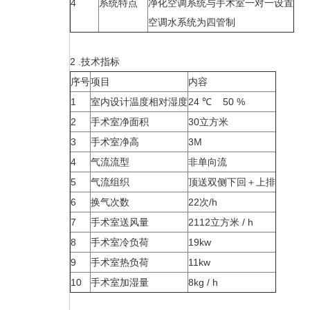
4
系统特点
净化空调系统与手术室一对一设置
空调水系统为四管制
2 .技术指标
序号
项目
内容
1
室内设计温度相对湿度
24 ℃ 50 %
2
手术室净面积
30立方米
3
手术室净高
3M
4
气流流型
非单向流
5
气流组织
顶送双侧下回＋上排
6
换气次数
22次/h
7
手术室送风量
2112立方米 / h
8
手术室冷负荷
19kw
9
手术室热负荷
11kw
10
手术室加湿量
8kg / h