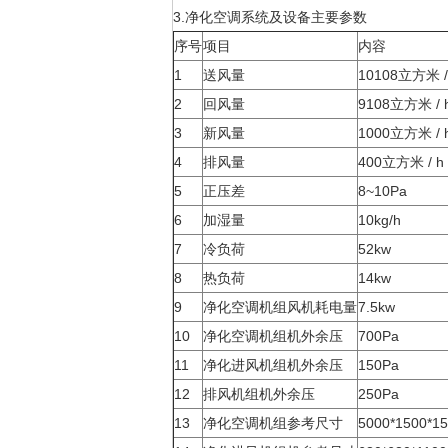
3.净化空调系统及设备主要参数
序号
项目
内容
1
送风量
10108立方米 /
2
回风量
9108立方米 / 
3
新风量
1000立方米 / 
4
排风量
400立方米 / h
5
正压差
8~10Pa
6
加湿量
10kg/h
7
冷负荷
52kw
8
热负荷
14kw
9
净化空调机组风机耗电量
7.5kw
10
净化空调机组机外余压
700Pa
11
净化进风机组机外余压
150Pa
12
排风机组机外余压
250Pa
13
净化空调机组参考尺寸
5000*1500*1