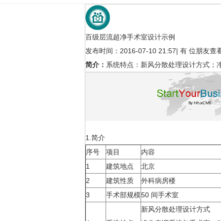
百级层流超净手术室设计示例
发布时间：2016-07-10 21:57
|
有
位朋友查
简介：
系统特点：新风分散处理设计方式；
万级洁净辅助区设计示例
氧气汇流排
1.简介
设计示例
设计示例
序号
项目
内容
1
建筑地点
北京
2
建筑性质
外科病房楼
3
手术部规模
50 间手术室
新风分散处理设计方式