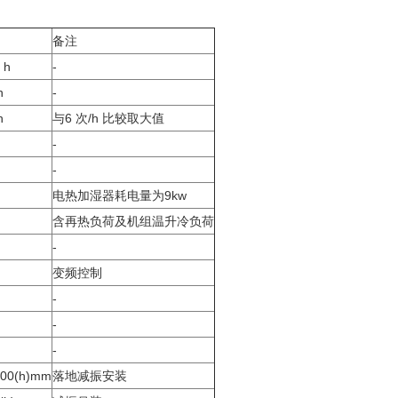
备注
 h
-
h
-
h
与6 次/h 比较取大值
-
-
电热加湿器耗电量为9kw
含再热负荷及机组温升冷负荷
-
变频控制
-
-
-
500(h)mm
落地减振安装