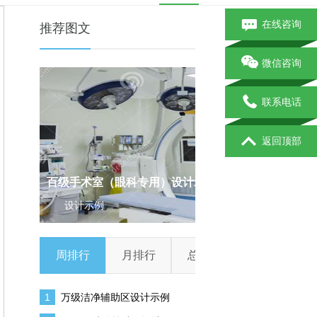
在线咨询
推荐图文
微信咨询
联系电话
返回顶部
例
氮、笑、二氧化碳等汇流排间设计
千级手术室
设计示例
设计示例
周排行
月排行
总排行
1
万级洁净辅助区设计示例