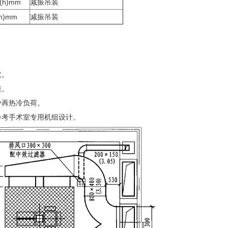
0(h)mm
减振吊装
(h)mm
减振吊装
取。
差。
少再热冷负荷。
参考手术室专用机组设计。