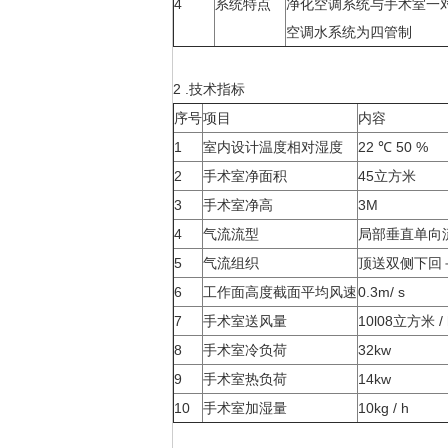
4
系统特点
净化空调系统与手术室一
空调水系统为四管制
2 .技术指标
序号
项目
内容
1
室内设计温度相对湿度
22 ℃ 50 %
2
手术室净面积
45立方米
3
手术室净高
3M
4
气流流型
局部垂直单向
5
气流组织
顶送双侧下回
6
工作面高度截面平均风速
0.3m/ s
7
手术室送风量
10l08立方米 / 
8
手术室冷负荷
32kw
9
手术室热负荷
14kw
10
手术室加湿量
10kg / h