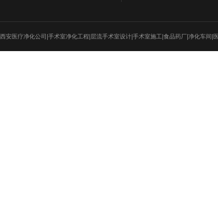
西安医疗净化公司|手术室净化工程|层流手术室设计|手术室施工|食品药厂|净化车间|