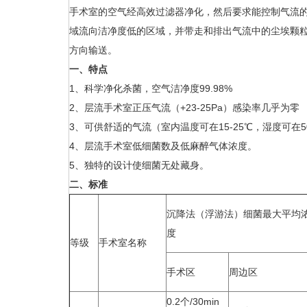
手术室的空气经高效过滤器净化，然后要求能控制气流
域流向洁净度低的区域，并带走和排出气流中的尘埃颗
方向输送。
一、特点
1、科学净化杀菌，空气洁净度99.98%
2、层流手术室正压气流（+23-25Pa）感染率几乎为零
3、可供舒适的气流（室内温度可在15-25℃，湿度可在5
4、层流手术室低细菌数及低麻醉气体浓度。
5、独特的设计使细菌无处藏身。
二、标准
沉降法（浮游法）细菌最大平均
度
等级
手术室名称
手术区
周边区
0.2个/30min