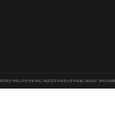
新闻动态
工程案例
设计图纸
行业新闻
医疗净化
招标新闻
电子厂房
实验室
食品医药
西安医疗净化公司|手术室净化工程|层流手术室设计|手术室施工|食品药厂|净化车间|
射线防护